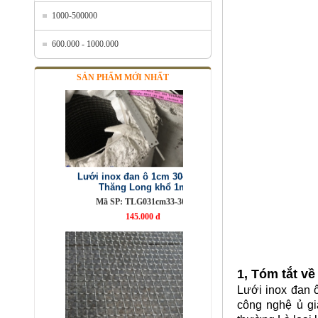
1000-500000
600.000 - 1000.000
SẢN PHẨM MỚI NHẤT
Lưới inox đan ô 1cm 304 TLG
Thăng Long khổ 1m
Mã SP: TLG031cm33-304
145.000 đ
1, Tóm tắt v
Lưới inox đan 
công nghệ ủ gi