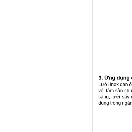
Call
3, Ứng dụng 
Nhôm bảo ôn
Lưới inox đan 
Mã SP: Nhombaosp
vệ, làm sàn chuồ
Call
sàng, lưới sấy 
dụng trong ngà