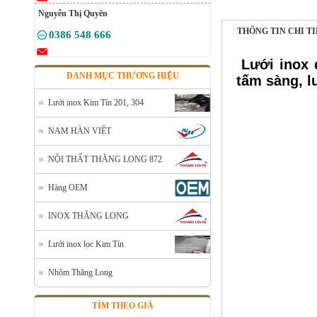
Nguyễn Thị Quyên
THÔNG TIN CHI T
0386 548 666
Lưới inox
DANH MỤC THƯƠNG HIỆU
tấm sàng, l
Lưới inox Kim Tín 201, 304
NAM HÀN VIỆT
NỘI THẤT THĂNG LONG 872
Hàng OEM
INOX THĂNG LONG
Lưới đỡ cách nhiệt inox 304
Lưới inox lọc Kim Tín
Mã SP: Linoxchongnong1010304
Call
Nhôm Thăng Long
TÌM THEO GIÁ