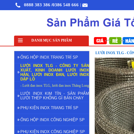
0888 383 386
/0386 548 666
|
Lưới đỡ cách nhiệt inox 304
DANH MỤC SẢN PHẨM
Lưới inox đan ô 1cm 304 TLG Thăng Long khổ 1
LƯỚI INOX TLG - CÔ
ỐNG HỘP INOX TRANG TRÍ SP
LƯỚI INOX TLG - CÔNG TY SẢN
XUẤT, KINH DOANH LƯỚI INOX
HÀN, LƯỚI INOX ĐAN, LƯỚI INOX
DẬP LỖ
- Lưới đan inox TLG, lưới đan inox Thăng Long
LƯỚI INOX KIM TÍN - SẢN PHẨM
LƯỚI THÉP KHÔNG GỈ BÁN CHẠY
PHỤ KIỆN INOX TRANG TRÍ SP
ỐNG HỘP INOX CÔNG NGHIỆP SP
PHỤ KIỆN INOX CÔNG NGHIỆP SP