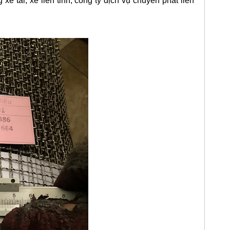
 tải, xe liên tỉnh, công ty dịch vụ chuyển phát liên