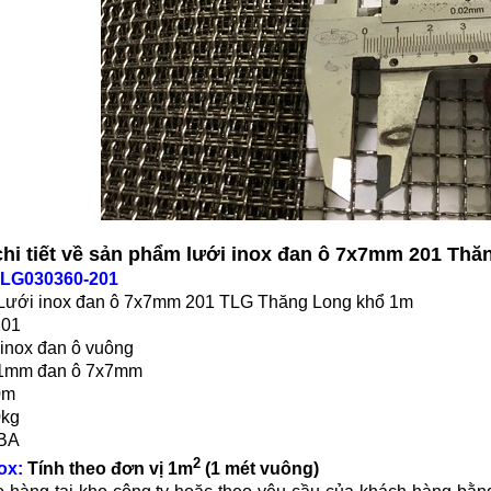
 chi tiết về sản phẩm lưới inox đan ô 7x7mm 201 Th
LG030360-201
Lưới inox đan ô 7x7mm 201 TLG Thăng Long khổ 1m
201
 inox đan ô vuông
 1mm đan ô 7x7mm
0m
0kg
 BA
2
ox:
Tính theo đơn vị 1m
(1 mét vuông)