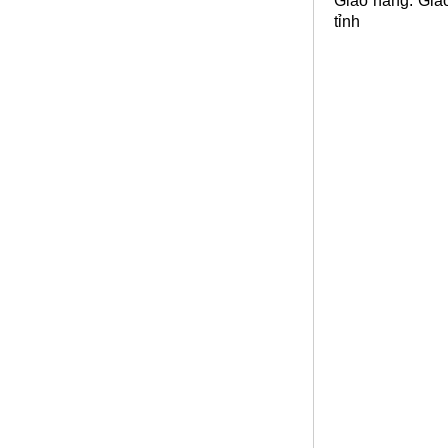
Giao hàng: Giao
tỉnh
Nhôm tấm mỏng
Mã SP: Nhomtammongsp
Call
Nơi bán nhôm tấm
Mã SP: Nbannhomtamsp