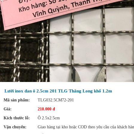
Lưới inox đan ô 2.5cm 201 TLG Thăng Long khổ 1.2m
Mã sản phẩm:
TLG032.5CM72-201
Giá:
210.000 đ
Kích thước lỗ:
Ô 2.5x2.5cm
Vận chuyển:
Giao hàng tại kho hoặc COD theo yêu cầu của khách hà