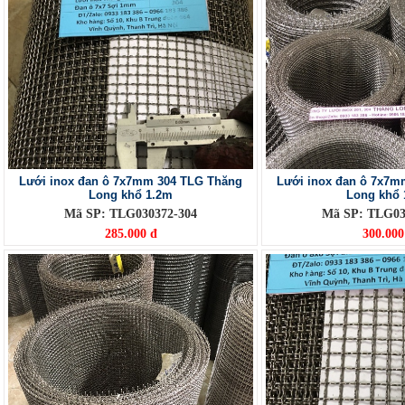
Lưới inox đan ô 7x7mm 304 TLG Thăng
Lưới inox đan ô 7x7m
Long khổ 1.2m
Long khổ 
Mã SP: TLG030372-304
Mã SP: TLG03
285.000 đ
300.000