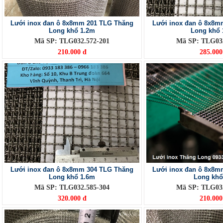
Lưới inox đan ô 8x8mm 201 TLG Thăng
Lưới inox đan ô 8x8m
Long khổ 1.2m
Long khổ 
Mã SP: TLG032.572-201
Mã SP: TLG032
210.000 đ
285.000
Lưới inox đan ô 8x8mm 304 TLG Thăng
Lưới inox đan ô 8x8m
Long khổ 1.6m
Long kh
Mã SP: TLG032.585-304
Mã SP: TLG032
320.000 đ
210.000