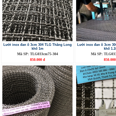
Lưới inox đan ô 3cm 304 TLG Thăng Long
Lưới inox đan ô 3cm 3
khổ 1m
khổ 1.
Mã SP: TLG033cm75-304
Mã SP: TLG03
850.000 đ
850.000