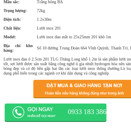
Mầu sắc:
Trắng bóng BA
Trọng lượng:
72kg
Diện tích:
1.2x30m
Chất liệu:
Lưới inox 201
Model:
Lưới inox đan mắt to 25x25mm 201 khô 1m
Địa chỉ kho
Số 10 đường Trung Đoàn 664 Vĩnh Quỳnh, Thanh Trì, 
hàng:
Lưới inox đan ô 2.5cm 201 TLG Thăng Long khổ 1.2m là sản phẩm lưới ino
tốt, sợi lưới được sản xuất bằng công nghệ ủ gia nhiệt hydrogen hóa nên sả
bóng đẹp và có độ bền gấp hai lần các loại lưới inox thông thường.Là lo
dụng phổ biến trong các ngành cơ khí dân dụng và công nghiệp.
0933 183 386