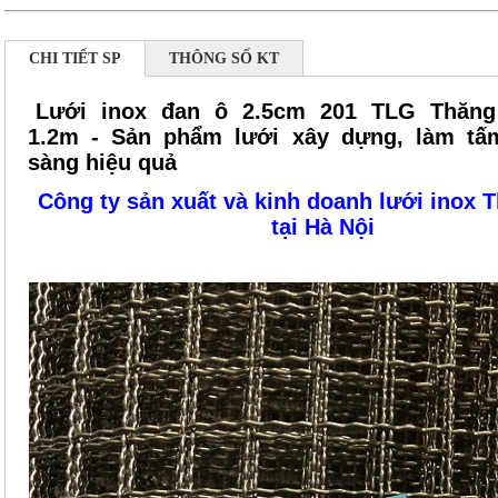
CHI TIẾT SP
THÔNG SỐ KT
Lưới inox đan ô 2.5cm 201 TLG Thăn
1.2m - Sản phẩm lưới xây dựng, làm tấ
sàng hiệu quả
Công ty sản xuất và kinh doanh lưới inox 
tại Hà Nội