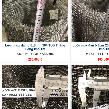
Lưới inox đan ô 8x8mm 304 TLG Thăng
Lưới inox đan ô 1cm 2
Long khổ 1m
khổ 1
Mã SP: TLG032.560-304
Mã SP: TLG03
285.000 đ
105.000