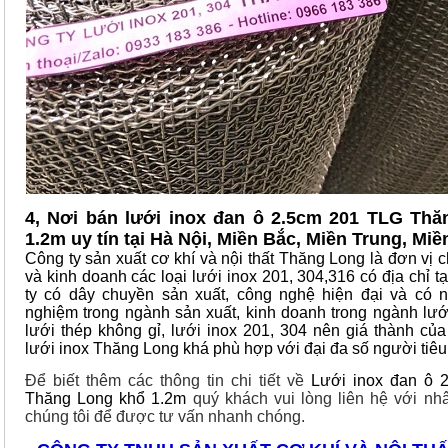
4, Nơi bán lưới inox đan ô 2.5cm 201 TLG Th
1.2m uy tín tại Hà Nội, Miền Bắc, Miền Trung, Mi
Công ty sản xuất cơ khí và nội thất Thăng Long là đơn vị 
và kinh doanh các loại lưới inox 201, 304,316 có địa chỉ t
ty có dây chuyền sản xuất, công nghệ hiện đại và có 
nghiệm trong ngành sản xuất, kinh doanh trong ngành lưới
lưới thép không gỉ, lưới inox 201, 304 nên giá thành củ
lưới inox Thăng Long khá phù hợp với đại đa số người tiê
Để biết thêm các thông tin chi tiết về
Lưới inox đan ô 
Thăng Long khổ 1.2m
quý khách vui lòng liên hệ với nhâ
chúng tôi để được tư vấn nhanh chóng.