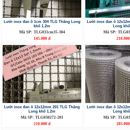
Lưới inox đan ô 1cm 304 TLG Thăng Long
Lưới inox đan ô 12x12
khổ 1.2m
Long kh
Mã SP: TLG031cm35-304
Mã SP: TLG03
145.000 đ
210.000
Lưới inox đan ô 12x12mm 201 TLG Thăng
Lưới inox đan ô 12x12
Long khổ 1.2m
Long kh
Mã SP: TLG030272-201
Mã SP: TLG03
210.000 đ
285.000