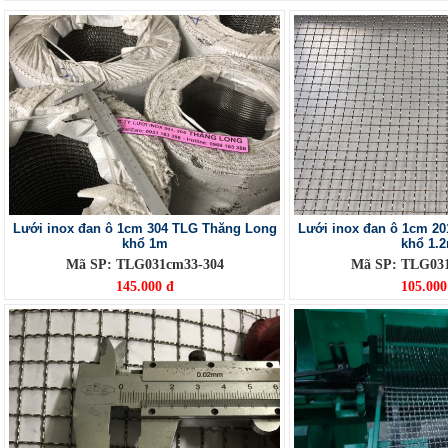
Lưới inox đan ô 1cm 304 TLG Thăng Long
Lưới inox đan ô 1cm 2
khổ 1m
khổ 1.
Mã SP: TLG031cm33-304
Mã SP: TLG03
145.000 đ
105.000