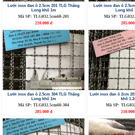
Lưới inox đan ô 2.5cm 201 TLG Thăng
Lưới inox đan ô 2.5c
Long khổ 1m
Long khổ 
Mã SP: TLG032.5cm60-201
Mã SP: TLG032.
210.000 đ
285.000
Lưới inox đan ô 2.5cm 304 TLG Thăng
Lưới inox đan ô 2cm 2
Long khổ 1m
khổ 1.
Mã SP: TLG032.5cm60-304
Mã SP: TLG03
285.000 đ
210.000