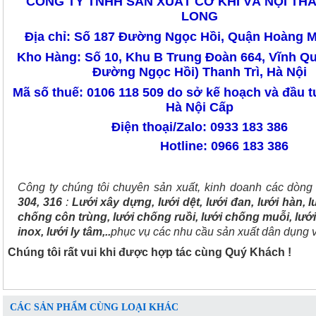
CÔNG TY TNHH SẢN XUẤT CƠ KHÍ VÀ NỘI TH
LONG
Địa chỉ: Số 187 Đường Ngọc Hồi, Quận Hoàng M
Kho Hàng: Số 10, Khu B Trung Đoàn 664, Vĩnh Q
Đường Ngọc Hồi) Thanh Trì, Hà Nội
Mã số thuế: 0106 118 509 do sở kế hoạch và đầu 
Hà Nội Cấp
Điện thoại/Zalo: 0933 183 386
Hotline: 0966 183 386
Công ty chúng tôi chuyên sản xuất, kinh doanh các dòn
304, 316
:
Lưới xây dựng, lưới dệt, lưới đan, lưới hàn, lư
chống côn trùng, lưới chống ruồi, lưới chống muỗi, lưới
inox, lưới ly tâm,..
phục vụ các nhu cầu sản xuất dân dụng 
Chúng tôi rất vui khi được hợp tác cùng Quý Khách !
CÁC SẢN PHẨM CÙNG LOẠI KHÁC