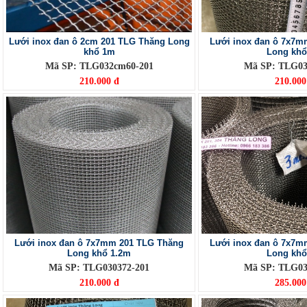
Lưới inox đan ô 2cm 201 TLG Thăng Long
Lưới inox đan ô 7x7m
khổ 1m
Long kh
Mã SP: TLG032cm60-201
Mã SP: TLG03
210.000 đ
210.000
Lưới inox đan ô 7x7mm 201 TLG Thăng
Lưới inox đan ô 7x7m
Long khổ 1.2m
Long kh
Mã SP: TLG030372-201
Mã SP: TLG03
210.000 đ
285.000