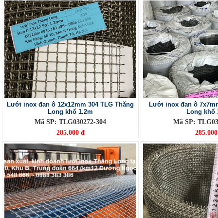
Lưới inox đan ô 12x12mm 304 TLG Thăng
Lưới inox đan ô 7x7m
Long khổ 1.2m
Long khổ 
Mã SP: TLG030272-304
Mã SP: TLG03
285.000 đ
285.000