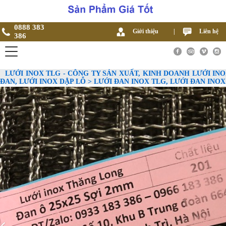
0888 383
Giới thiệu
|
Liên hệ
386
LƯỚI INOX TLG - CÔNG TY SẢN XUẤT, KINH DOANH LƯỚI INO
ĐAN, LƯỚI INOX DẬP LỖ > LƯỚI ĐAN INOX TLG, LƯỚI ĐAN IN