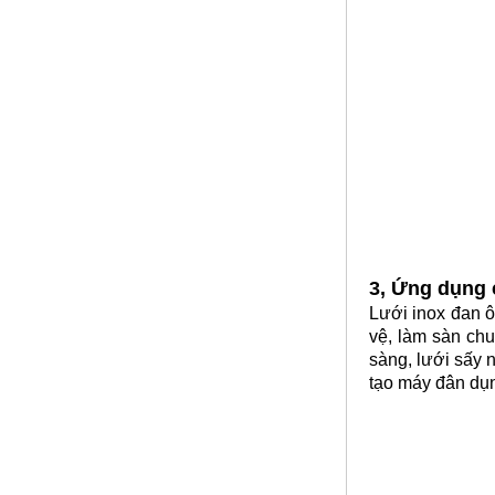
Nhôm bảo ôn
Mã SP: Nhombaosp
Call
3, Ứng dụng 
Lưới inox đan 
vệ, làm sàn chuồ
sàng, lưới sấy 
tạo máy đân dụ