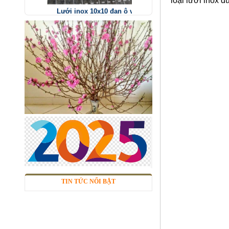
loại lưới inox 
Mã SP: linox1010dvsp
Call
Nhôm tấm phẳng
Mã SP: Ntpsp
Call
TIN TỨC NỔI BẬT