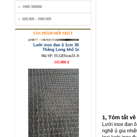
1000-500000
600.000 - 1000.000
Lưới inox đan ô 1cm 304 TLG
SẢN PHẨM MỚI NHẤT
Thăng Long khổ 1m
Mã SP: TLG031cm33-304
145.000 đ
1, Tóm tắt v
Lưới inox đan ô
Lưới inox 10x10 đan ô vuông
nghệ ủ gia nhiệ
Thăng Long