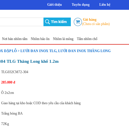
Giới thiệu
Tuyển dụng
Liên hệ
Giỏ hàng
(Chưa có sản phẩm)
bán nhôm tấm
Nhôm bảo ôn
Nhôm lá mỏng
Tấm nhôm chống trượt 5mm Thăng Long
T
OX DẬP LỖ > LƯỚI ĐAN INOX TLG, LƯỚI ĐAN INOX THĂNG LONG
 304 TLG Thăng Long khổ 1.2m
TLG032CM72-304
285.000 đ
Ô 2x2cm
Giao hàng tại kho hoặc COD theo yêu cầu của khách hàng
Trắng bóng BA
72Kg