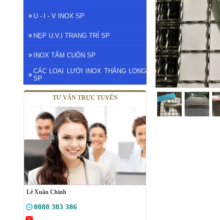
U - I - V INOX SP
NẸP U,V,I TRANG TRÍ SP
INOX TẤM CUỘN SP
CÁC LOẠI LƯỚI INOX THĂNG LONG
SP
TƯ VẤN TRỰC TUYẾN
Lê Xuân Chinh
0888 383 386