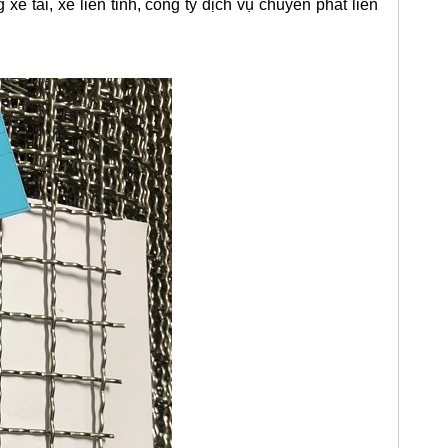
 tải, xe liên tỉnh, công ty dịch vụ chuyển phát liên