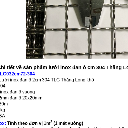
 chi tiết về sản phẩm lưới inox đan ô cm 304 Thăng 
LG032cm72-304
Lưới inox đan ô 2cm 304 TLG Thăng Long khổ
304
 inox đan ô vuông
i 2mm đan ô 20x20mm
x30m
2kg
 BA
2
ox:
Tính theo đơn vị 1m
(1 mét vuông)