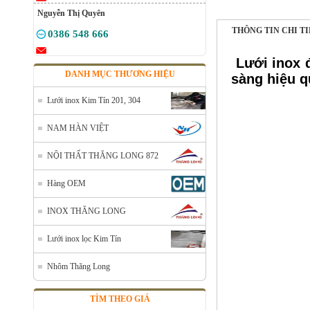
Nguyễn Thị Quyên
THÔNG TIN CHI T
0386 548 666
Lưới inox 
DANH MỤC THƯƠNG HIỆU
sàng hiệu q
Lưới inox Kim Tín 201, 304
NAM HÀN VIỆT
NỘI THẤT THĂNG LONG 872
Lưới đỡ cách nhiệt inox 304
Mã SP: Linoxchongnong1010304
Hàng OEM
Call
INOX THĂNG LONG
Lưới inox lọc Kim Tín
Nhôm Thăng Long
TÌM THEO GIÁ