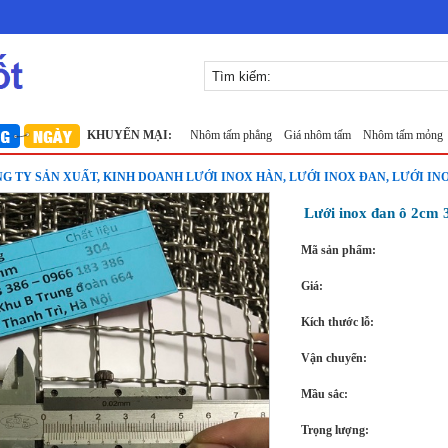
0x10 đan ô vuông Thăng Long
KHUYẾN MẠI:
Nhôm tấm phẳng
Giá nhôm tấm
Nhôm tấm mỏng
Nơi 
NG TY SẢN XUẤT, KINH DOANH LƯỚI INOX HÀN, LƯỚI INOX ĐAN, LƯỚI IN
Lưới inox đan ô 2cm
Mã sản phẩm:
Giá:
Kích thước lỗ:
Vận chuyển:
Mầu sắc:
Trọng lượng: