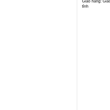
Giao hàng: Giao
Nhôm tấm mỏng
tỉnh
Mã SP: Nhomtammongsp
Call
Nơi bán nhôm tấm
Mã SP: Nbannhomtamsp
Call