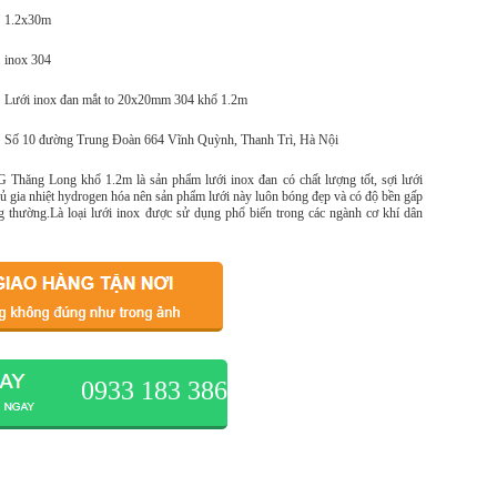
1.2x30m
inox 304
Lưới inox đan mắt to 20x20mm 304 khổ 1.2m
Số 10 đường Trung Đoàn 664 Vĩnh Quỳnh, Thanh Trì, Hà Nội
Thăng Long khổ 1.2m là sản phẩm lưới inox đan có chất lượng tốt, sợi lưới
ủ gia nhiệt hydrogen hóa nên sản phẩm lưới này luôn bóng đẹp và có độ bền gấp
ông thường.Là loại lưới inox được sử dụng phổ biến trong các ngành cơ khí dân
0933 183 386