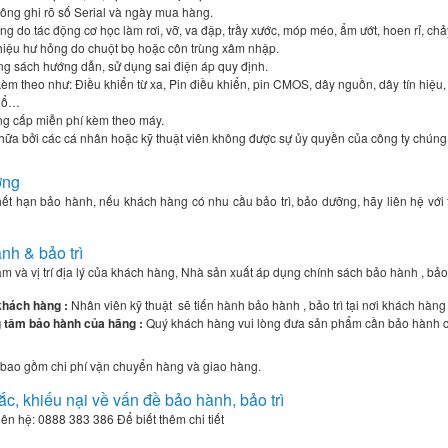
ông ghi rõ số Serial và ngày mua hàng.
g do tác động cơ học làm rơi, vỡ, va đập, trầy xước, móp méo, ẩm ướt, hoen rỉ, chả
iệu hư hỏng do chuột bọ hoặc côn trùng xâm nhập.
g sách hướng dẫn, sử dụng sai điện áp quy định.
èm theo như: Điều khiển từ xa, Pin điều khiển, pin CMOS, dây nguồn, dây tín hiệu, nắn
 nổ…
g cấp miễn phí kèm theo máy.
chữa bởi các cá nhân hoặc kỹ thuật viên không được sự ủy quyền của công ty chúng 
ỡng
ết hạn bảo hành, nếu khách hàng có nhu cầu bảo trì, bảo dưỡng, hãy liên hệ với
nh & bảo trì
ẩm và vị trí địa lý của khách hàng, Nhà sản xuất áp dụng chính sách bảo hành , bảo t
khách hàng :
Nhân viên kỹ thuật
sẽ tiến hành bảo hành , bảo trì tại nơi khách hà
g tâm bảo hành của hãng :
Quý khách hàng vui lòng đưa sản phẩm cần bảo hành c
ao gồm chi phí vận chuyển hàng và giao hàng.
ắc, khiếu nại về vấn đề bảo hành, bảo trì
iên hệ: 0888 383 386 Để biết thêm chi tiết