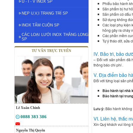
U - I - V INOX SP
Phiếu bảo hành kh
Sản phẩm bị hư hỏn
NẸP U,V,I TRANG TRÍ SP
Sản phẩm có dấu h
Sử dụng không đún
Các loại phụ kiện k
INOX TẤM CUỘN SP
hỏng gây ra cháy
CÁC LOẠI LƯỚI INOX THĂNG LONG
Các phần mềm cun
SP
Tự ý tháo dỡ, sửa 
TƯ VẤN TRỰC TUYẾN
IV. Bảo trì, bảo dư
– Đối với sản phẩm đã h
thông báo chi phí .
V. Địa điểm bảo hà
Đối với từng loại sản ph
Bảo hành tại nhà 
Bảo hành tại trun
Lê Xuân Chinh
Lưu ý:
Bảo hành không b
0888 383 386
VI. Liên hệ, thắc m
Xin Quý khách vui lòng l
Nguyễn Thị Quyên