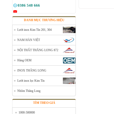
0386 548 666
DANH MỤC THƯƠNG HIỆU
Lưới inox Kim Tín 201, 304
NAM HÀN VIỆT
NỘI THẤT THĂNG LONG 872
Hàng OEM
INOX THĂNG LONG
Lưới inox lọc Kim Tín
Nhôm Thăng Long
Lưới đỡ cách nhiệt inox 304
TÌM THEO GIÁ
Mã SP: Linoxchongnong1010304
Call
1000-500000