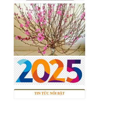
Lưới inox 10x10 đan ô vuông
Thăng Long
Mã SP: linox1010dvsp
Call
TIN TỨC NỔI BẬT