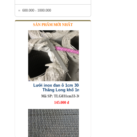
600.000 - 1000.000
SẢN PHẨM MỚI NHẤT
Lưới inox đan ô 1cm 304 TLG
Thăng Long khổ 1m
Mã SP: TLG031cm33-304
145.000 đ