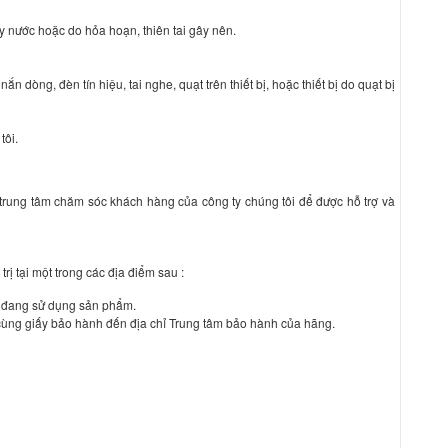
y nước hoặc do hỏa hoạn, thiên tai gây nên.
 dòng, đèn tín hiệu, tai nghe, quạt trên thiết bị, hoặc thiết bị do quạt bị
tôi.
 trung tâm chăm sóc khách hàng của công ty chúng tôi để được hỗ trợ và
rị tại một trong các địa điểm sau :
ng đang sử dụng sản phẩm.
ùng giấy bảo hành đến địa chỉ Trung tâm bảo hành của hãng.