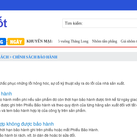
 Long khổ 1m
Lưới inox 10x10 đan ô vuông Thăng Long
KHUYẾN MẠI:
Nhôm tấm phẳng
Giá nhôm tấ
SÁCH > CHÍNH SÁCH BẢO HÀNH
ắc phục những lỗi hỏng hóc, sự cố kỹ thuật xảy ra do lỗi của nhà sản xuất.
o hành
 hành miễn phí nếu sản phẩm đó còn thời hạn bảo hành được tính kể từ ngày gia
được ghi trên Phiếu Bảo hành và theo quy định của từng hãng sản xuất đối với tất c
 và tem bảo hành hợp lệ của công ty trên sản phẩm.
 hợp không được bảo hành
hời hạn bảo hành ghi trên phiếu hoặc mất Phiếu Bảo Hành.
 hành bị rách, vỡ, bị dán đè hoặc bị sửa đổi.