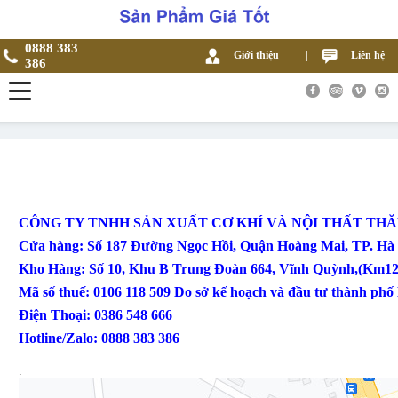
0888 383
Giới thiệu
|
Liên hệ
386
CÔNG TY TNHH SẢN XUẤT CƠ KHÍ VÀ NỘI THẤT TH
Cửa hàng: Số 187 Đường Ngọc Hồi, Quận Hoàng Mai, TP. Hà
Kho Hàng: Số 10, Khu B Trung Đoàn 664, Vĩnh Quỳnh,(Km12
Mã số thuế: 0106 118 509 Do sở kế hoạch và đầu tư thành ph
Điện Thoại: 0386 548 666
Hotline/Zalo: 0888 383 386
.