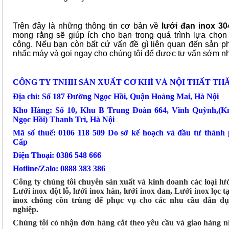
Trên đây là những thông tin cơ bản về
lưới đan inox 30
mong rằng sẽ giúp ích cho bạn trong quá trình lựa chọn v
công. Nếu bạn còn bất cứ vấn đề gì liên quan đến sản p
nhấc máy và gọi ngay cho chúng tôi để được tư vấn sớm nh
CÔNG TY TNHH SẢN XUẤT CƠ KHÍ VÀ NỘI THẤT TH
Địa chỉ: Số 187 Đường Ngọc Hồi, Quận Hoàng Mai, Hà Nội
Kho Hàng: Số 10, Khu B Trung Đoàn 664, Vĩnh Quỳnh,(
Ngọc Hồi) Thanh Trì, Hà Nội
Mã số thuế: 0106 118 509 Do sở kế hoạch và đầu tư thành
Cấp
Điện Thoại: 0386 548 666
Hotline/Zalo: 0888 383 386
Công ty chúng tôi chuyên sản xuất và kinh doanh các loại lư
Lưới inox đột lỗ, lưới inox hàn, lưới inox đan, Lưới inox lọc tạ
inox chống côn trùng để phục vụ cho các nhu cầu dân d
nghiệp.
Chúng tôi có nhận đơn hàng cắt theo yêu cầu và giao hàng 