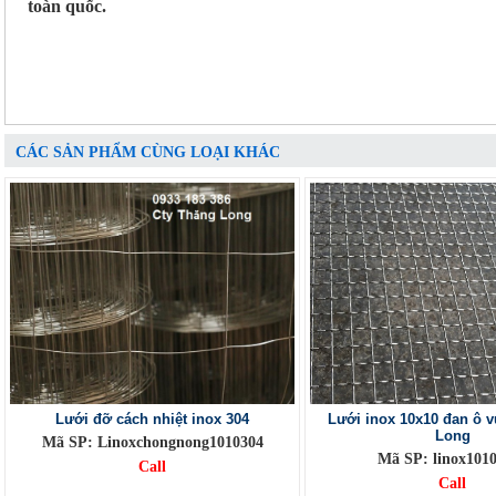
toàn quốc.
CÁC SẢN PHẨM CÙNG LOẠI KHÁC
Lưới đỡ cách nhiệt inox 304
Lưới inox 10x10 đan ô 
Long
Mã SP: Linoxchongnong1010304
Mã SP: linox101
Call
Call