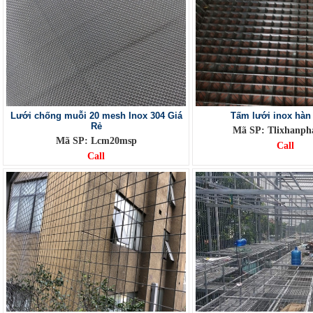
Lưới chống muỗi 20 mesh Inox 304 Giá
Tấm lưới inox hàn
Rẻ
Mã SP: Tlixhanp
Mã SP: Lcm20msp
Call
Call