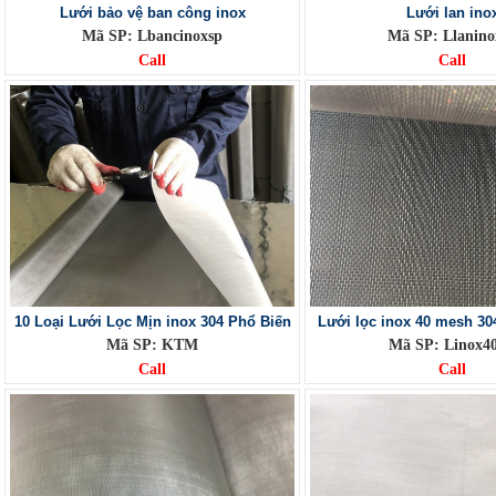
Lưới bảo vệ ban công inox
Lưới lan ino
Mã SP: Lbancinoxsp
Mã SP: Llanino
Call
Call
10 Loại Lưới Lọc Mịn inox 304 Phổ Biến
Lưới lọc inox 40 mesh 3
Mã SP: KTM
Mã SP: Linox4
Call
Call