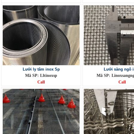
Lưới ly tâm inox Sp
Lưới sàng ngô 
Mã SP: Lltinoxsp
Mã SP: Linoxsang
Call
Call