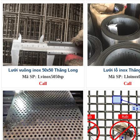
Lưới vuông inox 50x50 Thăng Long
Lưới lỗ inox Thăn
Mã SP: Lvinox5050sp
Mã SP: Lloinox
Call
Call