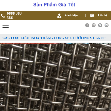
0888 383
Giới thiệu
|
Liên hệ
386
CÁC LOẠI LƯỚI INOX THĂNG LONG SP > LƯỚI INOX ĐAN SP