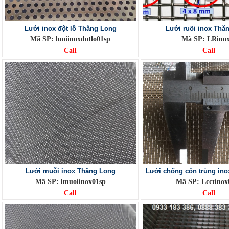
Lưới inox đột lỗ Thăng Long
Lưới ruồi inox Thă
Mã SP: luoiinoxdotlo01sp
Mã SP: LRino
Call
Call
Lưới muỗi inox Thăng Long
Lưới chống côn trùng in
Mã SP: lmuoiinox01sp
Mã SP: Lcctinox
Call
Call