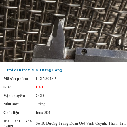
Lưới đan inox 304 Thăng Long
Mã sản phẩm:
LDIN304SP
Giá:
Call
Vận chuyển:
COD
Mầu sắc:
Trắng
Chất liệu:
Inox 304
Địa chỉ kho
Số 10 Đường Trung Đoàn 664 Vĩnh Quỳnh, Thanh Trì,
hàng: