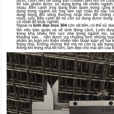
được cuộn nên dễ dàng vận chuyển đến nơi thi côn
thì sản phẩm được sử dụng trong rất nhiều ngành
nhau. Bên cạnh ứng dụng thân quen trong công 
dùng trong ngành lọc hay làm rào chắn thì vẫn c
dụng trong đời sống thường nhật như để chống c
muỗi, ruồi. Bên cạnh đó nó còn sử dụng được trong
có nhiệt độ khắc nghiệt.
Ngoài ra
lưới đan inox 304
còn rất bền, có thể sử dụ
lần nếu bảo quản và vệ sinh đúng cách. Lưới đư
trong khá nhiều lĩnh vực nhe trong ngành lọc, sà
khoáng sản… nên được ưa chuộng hơn những loại
phẩm an toàn với thiên nhiên nên hoàn toàn vô hại 
trong nhà. Không những thế mà nó còn là vật trang 
thông khí trong nhà tốt hơn, làm đẹp cho mái ấm của 