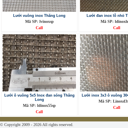
Lưới vuông inox Thăng Long
Lưới đan inox lỗ nhỏ 
Mã SP: lvinoxsp
Mã SP: ldinoxl
Call
Call
Lưới ô vuông 5x5 Inox đan sóng Thăng
Lưới inox 3x3 ô vuông 3
Long
Mã SP: Linoxd3
Mã SP: ldinox55sp
Call
Call
© Copyright 2009 - 2026 All rights reserved.