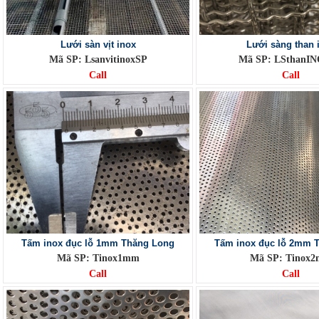
Lưới sàn vịt inox
Lưới sàng than 
Mã SP: LsanvitinoxSP
Mã SP: LSthanI
Call
Call
Tấm inox đục lỗ 1mm Thăng Long
Tấm inox đục lỗ 2mm 
Mã SP: Tinox1mm
Mã SP: Tinox
Call
Call