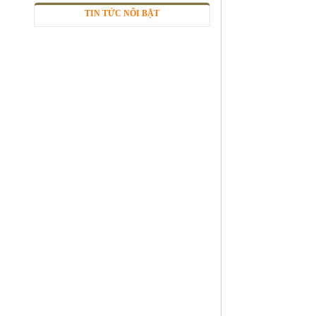
TIN TỨC NỔI BẬT
Nhôm tấm phẳng
Mã SP: Ntpsp
Call
Giá nhôm tấm
Mã SP: Gntsp1
Call