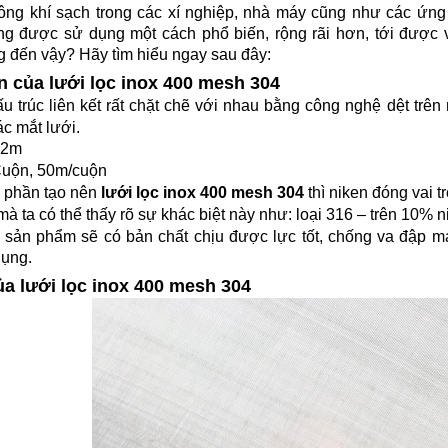
ông khí sạch trong các xí nghiệp, nhà máy cũng như các ứng
g được sử dụng một cách phổ biến, rộng rãi hơn, tới được v
 đến vậy? Hãy tìm hiểu ngay sau đây:
n của lưới lọc inox 400 mesh 304
u trúc liên kết rất chặt chẽ với nhau bằng công nghệ dệt tr
ác mắt lưới.
.2m
Cuộn, 50m/cuộn
h phần tạo nên
lưới lọc inox
400 mesh 304
thì niken đóng vai t
mà ta có thể thấy rõ sự khác biệt này như: loại 316 – trên 10% n
 sản phẩm sẽ có bản chất chịu được lực tốt, chống va đập m
dụng.
ủa lưới lọc inox 400 mesh 304