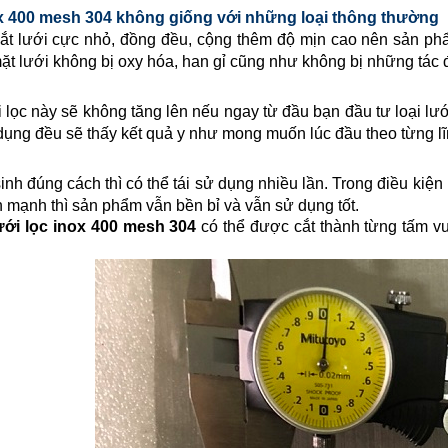
x
400 mesh 304
không giống với những loại thông thường
t lưới cực nhỏ, đồng đều, cộng thêm độ mịn cao nên sản ph
mặt lưới không bị oxy hóa, han gỉ cũng như không bị những tác đ
 lọc này sẽ không tăng lên nếu ngay từ đầu bạn đầu tư loại lưới
 dụng đều sẽ thấy kết quả y như mong muốn lúc đầu theo từng lĩ
inh đúng cách thì có thể tái sử dụng nhiều lần. Trong điều kiệ
n mạnh thì sản phẩm vẫn bền bỉ và vẫn sử dụng tốt.
ưới lọc inox
400 mesh 304
có thể được cắt thành từng tấm vu