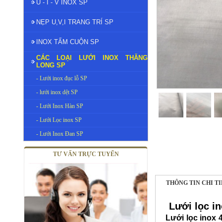
U - I - V INOX SP
NẸP U,V,I TRANG TRÍ SP
INOX TẤM CUỘN SP
CÁC LOẠI LƯỚI INOX THĂNG
LONG SP
- Lưới inox đục lỗ SP
- lưới inox dệt SP
- Lưới Inox Hàn SP
- Lưới Lọc inox SP
- Lưới Inox Đan SP
TƯ VẤN TRỰC TUYẾN
THÔNG TIN CHI T
Lưới lọc i
Lưới lọc inox
4