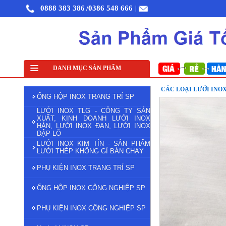
0888 383 386
/0386 548 666
|
Lưới đỡ cách nhiệt inox 304
DANH MỤC SẢN PHẨM
Lưới inox đan ô 1cm 304 TLG Thăng Long khổ 1m
CÁC LOẠI LƯỚI INOX
ỐNG HỘP INOX TRANG TRÍ SP
LƯỚI INOX TLG - CÔNG TY SẢN
XUẤT, KINH DOANH LƯỚI INOX
HÀN, LƯỚI INOX ĐAN, LƯỚI INOX
DẬP LỖ
LƯỚI INOX KIM TÍN - SẢN PHẨM
LƯỚI THÉP KHÔNG GỈ BÁN CHẠY
PHỤ KIỆN INOX TRANG TRÍ SP
ỐNG HỘP INOX CÔNG NGHIỆP SP
PHỤ KIỆN INOX CÔNG NGHIỆP SP