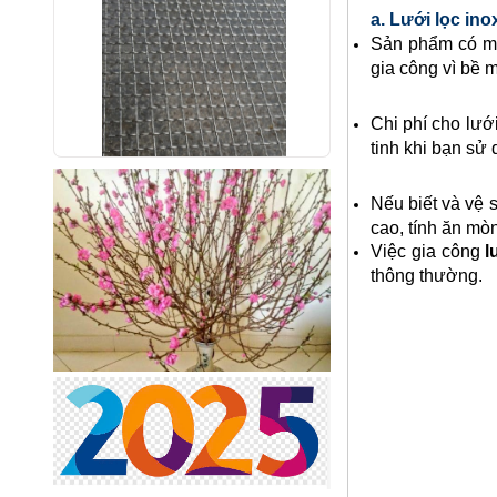
a. Lưới lọc ino
Sản phẩm có mắ
gia công vì bề 
Chi phí cho lưới
tinh khi bạn sử
Lưới inox 10x10 đan ô vuông
Thăng Long
Nếu biết và vệ s
Mã SP: linox1010dvsp
cao, tính ăn mò
Call
Việc gia công
l
thông thường.