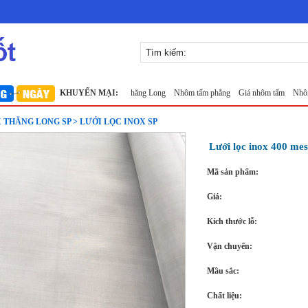
Lưới inox 10x10 đan ô vuông Thăng Long
KHUYẾN MẠI:
Nhôm tấm phẳng
Giá nhôm tấm
Nhôm tấm 
 THĂNG LONG SP > LƯỚI LỌC INOX SP
Lưới lọc inox 400 me
Mã sản phẩm:
Giá:
Kích thước lỗ:
Vận chuyển:
Mầu sắc:
Chất liệu: