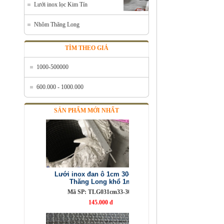
Mã SP: Linoxchongnong1010304
Lưới inox lọc Kim Tín
Call
Nhôm Thăng Long
TÌM THEO GIÁ
1000-500000
600.000 - 1000.000
SẢN PHẨM MỚI NHẤT
Lưới inox đan ô 1cm 304 TLG
Thăng Long khổ 1m
Mã SP: TLG031cm33-304
145.000 đ