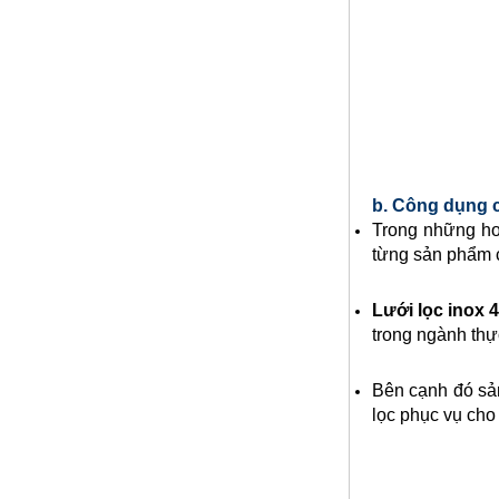
b. Công dụng c
Trong những ho
Nhôm tấm mỏng
từng sản phẩm 
Mã SP: Nhomtammongsp
Call
Lưới lọc inox
4
trong ngành thự
Bên cạnh đó sản 
lọc phục vụ cho 