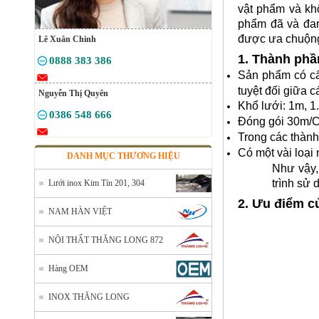
vật phẩm và kh
phẩm đã và đan
được ưa chuộng
Lê Xuân Chinh
1. Thành phầ
0888 383 386
Sản phẩm có cấ
tuyệt đối giữa c
Nguyễn Thị Quyên
Khổ lưới: 1m, 1
0386 548 666
Đóng gói 30m/
Trong các thàn
Có một vài loại 
DANH MỤC THƯƠNG HIỆU
Như vậy,
trình sử 
Lưới inox Kim Tín 201, 304
2. Ưu điểm c
NAM HÀN VIỆT
NỘI THẤT THĂNG LONG 872
Hàng OEM
INOX THĂNG LONG
Lưới đỡ cách nhiệt inox 304