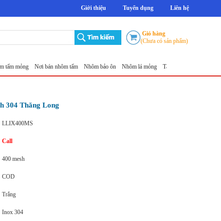
Giới thiệu
Tuyển dụng
Liên hệ
Giỏ hàng
(Chưa có sản phẩm)
mỏng
Nơi bán nhôm tấm
Nhôm bảo ôn
Nhôm lá mỏng
Tấm nhôm chống trượt 5mm Th
sh 304 Thăng Long
LLIX400MS
Call
400 mesh
COD
Trắng
Inox 304