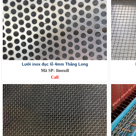
Lưới inox đục lỗ 4mm Thăng Long
Mã SP: linoxdl
Call