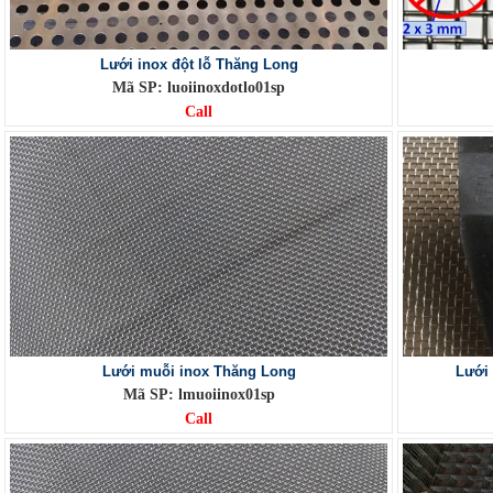
Lưới inox đột lỗ Thăng Long
Mã SP: luoiinoxdotlo01sp
Call
Lưới muỗi inox Thăng Long
Lưới
Mã SP: lmuoiinox01sp
Call