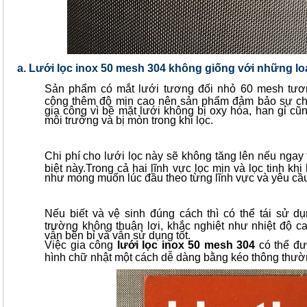
a. Lưới lọc inox
50 mesh 304
không giống với những lo
Sản phẩm có mắt lưới tương đối nhỏ 60 mesh tươ
cộng thêm độ mịn cao nên sản phẩm đảm bảo sự ch
gia công vì bề mặt lưới không bị oxy hóa, han gỉ c
môi trường và bị mòn trong khi lọc.
Chi phí cho lưới lọc này sẽ không tăng lên nếu ngay 
biệt này.Trong cả hai lĩnh vực lọc mịn và lọc tinh kh
như mong muốn lúc đầu theo từng lĩnh vực và yêu cầu
Nếu biết và vệ sinh đúng cách thì có thể tái sử dụ
trường không thuận lơi, khắc nghiệt như nhiệt độ c
vẫn bền bỉ và vẫn sử dụng tốt.
Việc gia công
lưới lọc inox
50 mesh 304
có thể đư
hình chữ nhật một cách dễ dàng bằng kéo thông thườ