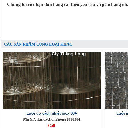
Chúng tôi có nhận đơn hàng cắt theo yêu cầu và giao hàng nh
CÁC SẢN PHẨM CÙNG LOẠI KHÁC
Lưới đỡ cách nhiệt inox 304
Lưới 
Mã SP: Linoxchongnong1010304
Call