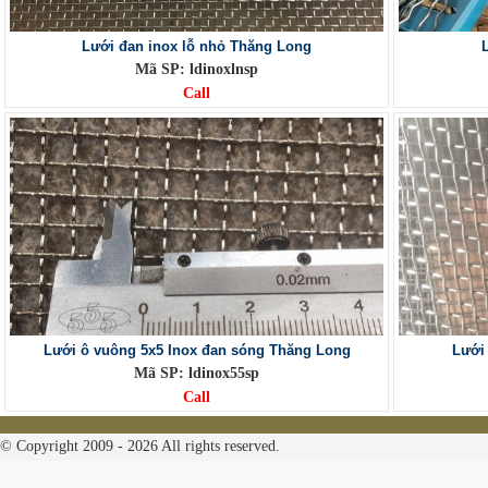
Lưới đan inox lỗ nhỏ Thăng Long
Mã SP: ldinoxlnsp
Call
Lưới ô vuông 5x5 Inox đan sóng Thăng Long
Lưới
Mã SP: ldinox55sp
Call
© Copyright 2009 - 2026 All rights reserved.