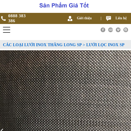
0888 383
Giới thiệu
|
Liên hệ
386
CÁC LOẠI LƯỚI INOX THĂNG LONG SP > LƯỚI LỌC INOX SP