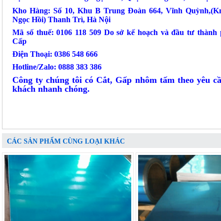
Kho Hàng: Số 10, Khu B Trung Đoàn 664, Vĩnh Quỳnh,(
Ngọc Hồi) Thanh Trì, Hà Nội
Mã số thuế: 0106 118 509 Do sở kế hoạch và đầu tư thành
Cấp
Điện Thoại: 0386 548 666
Hotline/Zalo: 0888 383 386
Công ty chúng tôi có Cắt, Gấp nhôm tấm theo yêu c
khách nhanh chóng.
CÁC SẢN PHẨM CÙNG LOẠI KHÁC