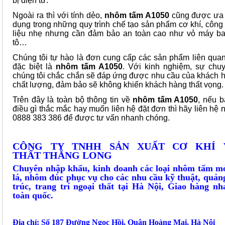
bị điện tử.
Ngoài ra thì với tính dẻo,
nhôm tấm A1050
cũng được ưa
dụng trong những quy trình chế tạo sản phẩm cơ khí, công 
liệu nhẹ nhưng cần đảm bảo an toàn cao như vỏ máy ba
tô…
Chúng tôi tự hào là đơn cung cấp các sản phẩm liên qu
đặc biệt là
nhôm tấm A1050
. Với kinh nghiệm, sự chu
chúng tôi chắc chắn sẽ đáp ứng được nhu cầu của khách 
chất lượng, đảm bảo sẽ không khiến khách hàng thất vọng.
Trên đây là toàn bộ thông tin về
nhôm tấm A1050
, nếu 
điều gì thắc mắc hay muốn liên hệ đặt đơn thì hãy liên hệ 
0888 383 386 để được tư vấn nhanh chóng.
CÔNG TY TNHH SẢN XUẤT CƠ KHÍ 
THẤT THĂNG LONG
Chuyên nhập khẩu, kinh doanh các loại nhôm tấm m
lá, nhôm đúc phục vụ cho các nhu cầu kỹ thuật, quảng
trúc, trang trí ngoại thất tại Hà Nội, Giao hàng n
toàn quốc.
Địa chỉ: Số 187 Đường Ngọc Hồi, Quận Hoàng Mai, Hà Nội