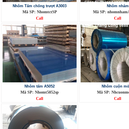
Nhôm Tấm chống trượt A3003
Nhôm nhám
Mã SP: NhomtctSP
Mã SP: nhomnhamA
Call
Call
Nhôm tấm A5052
Nhôm cuộn m
Mã SP: Nhomt5052sp
Mã SP: Nhcuonm
Call
Call