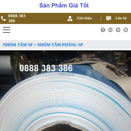
0888 383
Giới thiệu
|
Liên hệ
386
NHÔM TẤM SP > NHÔM TẤM PHẲNG SP