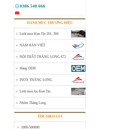
0386 548 666
DANH MỤC THƯƠNG HIỆU
Lưới inox Kim Tín 201, 304
NAM HÀN VIỆT
NỘI THẤT THĂNG LONG 872
Hàng OEM
INOX THĂNG LONG
Lưới inox lọc Kim Tín
Nhôm Thăng Long
Lưới đỡ cách nhiệt inox 304
TÌM THEO GIÁ
Mã SP: Linoxchongnong1010304
Call
1000-500000