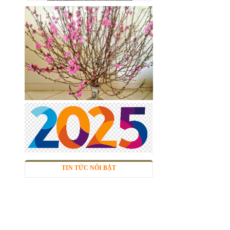
Lưới inox 10x10 đan ô vuông
Thăng Long
Mã SP: linox1010dvsp
Call
TIN TỨC NỔI BẬT
Nhôm tấm phẳng