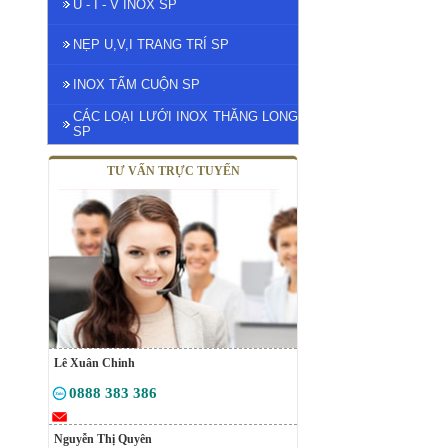
U - I - V INOX SP
NẸP U,V,I TRANG TRÍ SP
INOX TẤM CUỘN SP
CÁC LOẠI LƯỚI INOX THĂNG LONG
SP
TƯ VẤN TRỰC TUYẾN
Lê Xuân Chinh
0888 383 386
Nguyễn Thị Quyên