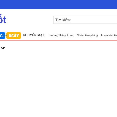
Long khổ 1m
Lưới inox 10x10 đan ô vuông Thăng Long
KHUYẾN MẠI:
Nhôm tấm phẳng
Giá nhôm tấm
 SP