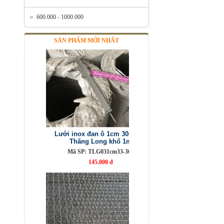
600.000 - 1000.000
SẢN PHẨM MỚI NHẤT
Lưới inox đan ô 1cm 304 TLG
Thăng Long khổ 1m
Mã SP: TLG031cm33-304
145.000 đ