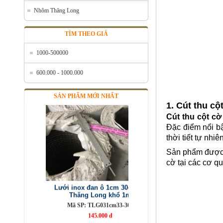
Lưới đỡ cách nhiệt inox 304
Nhôm Thăng Long
Mã SP: Linoxchongnong1010304
Call
TÌM THEO GIÁ
1000-500000
600.000 - 1000.000
SẢN PHẨM MỚI NHẤT
1. Cút thu c
Cút thu cột cờ
Đặc điểm nổi bật
thời tiết tự nhiên
Sản phẩm được ứ
Lưới inox đan ô 1cm 304 TLG
cờ tại các cơ qu
Thăng Long khổ 1m
Mã SP: TLG031cm33-304
145.000 đ