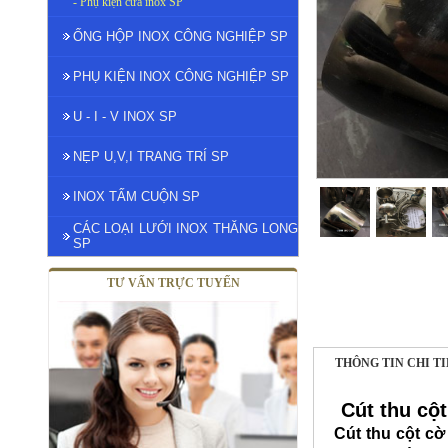
- Phụ kiện cửa inox SP
ỐNG HỘP INOX CÔNG NGHIỆP SP
PHỤ KIỆN INOX CÔNG NGHIỆP SP
U - I - V INOX SP
NẸP U,V,I TRANG TRÍ SP
INOX TẤM CUỘN SP
CÁC LOẠI LƯỚI INOX THĂNG LONG
SP
TƯ VẤN TRỰC TUYẾN
THÔNG TIN CHI T
Cút thu cộ
Cút thu cột cờ