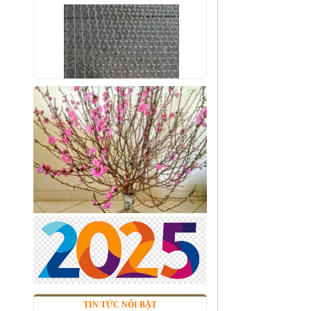
Lưới inox 10x10 đan ô vuông
Thăng Long
Mã SP: linox1010dvsp
Call
TIN TỨC NỔI BẬT