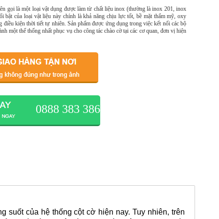
ên gọi là một loại vật dụng được làm từ chất liệu inox (thường là inox 201, inox
 bật của loại vật liệu này chính là khả năng chịu lực tốt, bề mặt thẩm mỹ, oxy
ng điều kiện thời tiết tự nhiên. Sản phẩm được ứng dụng trong việc kết nối các bộ
hành một thể thống nhất phục vụ cho công tác chào cờ tại các cơ quan, đơn vị hiện
0888 383 386
 suốt của hệ thống cột cờ hiện nay. Tuy nhiên, trên