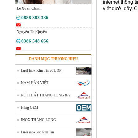
internet thông t
viết dưới đây. C
Lê Xuân Chinh
0888 383 386
Nguyễn Thị Quyên
0386 548 666
DANH MỤC THƯƠNG HIỆU
Lưới inox Kim Tín 201, 304
NAM HÀN VIỆT
NỘI THẤT THĂNG LONG 872
Hàng OEM
INOX THĂNG LONG
Lưới inox lọc Kim Tín