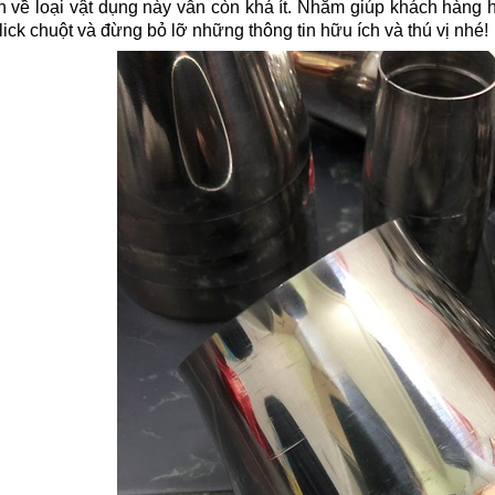
in về loại vật dụng này vẫn còn khá ít. Nhằm giúp khách hàng h
lick chuột và đừng bỏ lỡ những thông tin hữu ích và thú vị nhé!