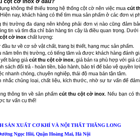
u cột cờ inox ở đâu?
 dụng không thể thiếu trong hệ thống cột cờ nên việc mua
cút t
Hiện nay, khách hàng có thể tìm mua sản phẩm ở các đơn vị p
ng thị trường đa dạng nên không phải đơn vị nào cũng đảm bả
ông tin và tìm địa chỉ bán hàng tin cậy là điều quan trọng. Dưới
 cột cờ inox
chất lượng:
đầu tư về cơ sở vật chất, trang bị thiết, hạng mục sản phẩm.
 năm trên thị trường, có tiếng tăm và được khách hàng đánh gi
 yết bảng giá
cút thu cột cờ inox
, giá bán ra phù hợp với giá c
h sách đổi trả - hoàn tiền, bảo hành, bảo trì để bảo vệ quyền lợ
iệc nhanh chóng, chuyên nghiệp, thái độ mua bán tận tâm.
nhắc chủng loại, chất liệu, kích thước, nhờ sự tư vấn để đả
ững thông tin về sản phẩm
cút thu cột cờ inox
. Nếu bạn có t
ợc tư vấn cụ thể!
H SẢN XUẤT CƠ KHÍ VÀ NỘI THẤT THĂNG LONG
 Đường Ngọc Hồi, Quận Hoàng Mai, Hà Nội