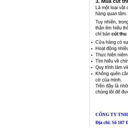
3. Mua cút th
Là một loại vật
hàng quan tâm. 
Tuy nhiên, tro
thận tìm hiểu th
Nơi bán nhôm tấm
chỉ bán
cút thu
Mã SP: Nbannhomtamsp
Call
Cửa hàng có sự 
Hoạt động nhiều
Thực hiện niêm
Tìm hiểu về chín
Quy trình làm v
Không quên cân 
cờ của mình.
Trên đây là nh
chúng tôi để đư
CÔNG TY TNH
Nhôm bảo ôn
Địa chỉ: Số 187
Mã SP: Nhombaosp