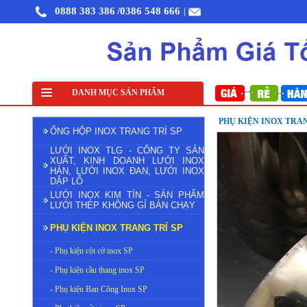
0888 383 386
/0386 548 666
|
Lưới đỡ cách nhiệt inox 304
DANH MỤC SẢN PHẨM
Lưới inox đan ô 1cm 304 TLG Thăng Long 
PHỤ KIỆN INOX TRAN
ỐNG HỘP INOX TRANG TRÍ SP
LƯỚI INOX TLG - CÔNG TY SẢN
XUẤT, KINH DOANH LƯỚI INOX
HÀN, LƯỚI INOX ĐAN, LƯỚI INOX
DẬP LỖ
LƯỚI INOX KIM TÍN - SẢN PHẨM
LƯỚI THÉP KHÔNG GỈ BÁN CHẠY
PHỤ KIỆN INOX TRANG TRÍ SP
- Phụ kiện cột cờ inox SP
- Phụ kiện cầu thang inox SP
- Phụ kiện Ban Công Inox SP