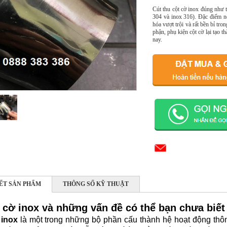
Cút thu cột cờ inox đúng như t
304 và inox 316). Đặc điểm nổi
hóa vượt trội và rất bền bỉ tro
phận, phụ kiện cột cờ lại tạo t
nay.
IẾT SẢN PHẨM
THÔNG SỐ KỸ THUẬT
t cờ inox và những vấn đề có thể bạn chưa biết
 inox
là một trong những bộ phần cấu thành hệ hoạt động thông