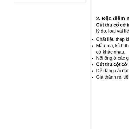
2. Đặc điểm n
Nhôm tấm phẳng
Cút thu cổ cờ 
Mã SP: Ntpsp
lý do, loại vật 
Call
Chất liệu thép k
Mẫu mã, kích t
cờ khác nhau.
Nối ống ở các gó
Cút thu cột cờ
Dễ dàng cài đặt,
Giá thành rẻ, ti
Giá nhôm tấm
Mã SP: Gntsp1
Call