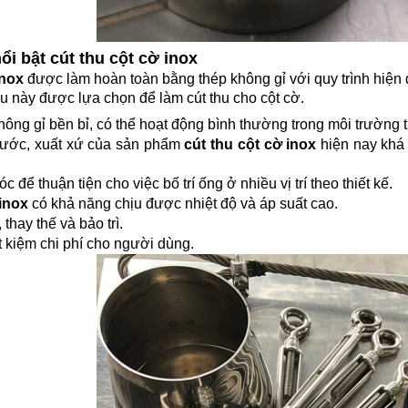
ổi bật cút thu cột cờ inox
inox
được làm hoàn toàn bằng thép không gỉ với quy trình hiện đ
liệu này được lựa chọn để làm cút thu cho cột cờ.
hông gỉ bền bỉ, có thể hoạt động bình thường trong môi trường th
hước, xuất xứ của sản phẩm
cút thu cột cờ inox
hiện nay khá 
c để thuận tiện cho việc bố trí ống ở nhiều vị trí theo thiết kế.
 inox
có khả năng chịu được nhiệt độ và áp suất cao.
 thay thế và bảo trì.
ết kiệm chi phí cho người dùng.