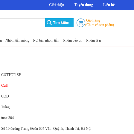
Giới thiệu
Tuyển dụng
Liên hệ
Giỏ hàng
(Chưa có sản phẩm)
m tấm mỏng
Nơi bán nhôm tấm
Nhôm bảo ôn
Nhôm lá mỏng
Tấm nhôm chống trượt
CUTTCT1SP
Call
COD
Trắng
inox 304
Số 10 đường Trung Đoàn 664 Vĩnh Quỳnh, Thanh Trì, Hà Nội