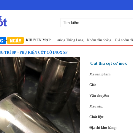
khổ 1m
Lưới inox 10x10 đan ô vuông Thăng Long
KHUYẾN MẠI:
Nhôm tấm phẳng
Giá nhôm tấm
Nhô
G TRÍ SP > PHỤ KIỆN CỘT CỜ INOX SP
Cút thu cột cờ inox
Mã sản phẩm:
Giá:
Vận chuyển:
Mầu sắc:
Chất liệu:
Địa chỉ kho hàng: